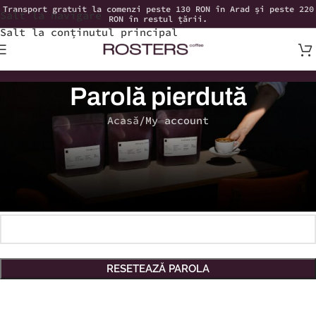
Transport gratuit la comenzi peste 130 RON în Arad și peste 220
Salt la navigare
RON în restul țării.
Salt la conținutul principal
Parolă pierdută
Acasă
My account
Ai uitat parola? Te rog să introduci numele tău
de utilizator sau adresa ta de email. Vei primi o
legătură prin email pentru a crea o parolă nouă.
*
Nume utilizator sau email
RESETEAZĂ PAROLA