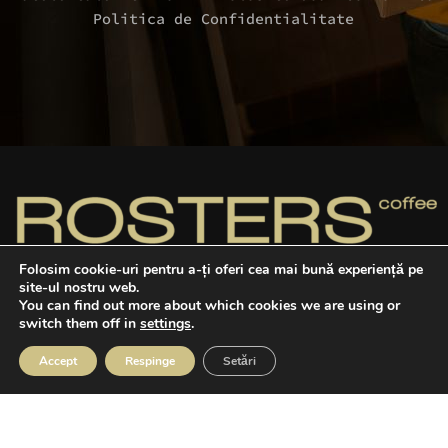
Politica de Confidentialitate
Folosim cookie-uri pentru a-ți oferi cea mai bună experiență pe
site-ul nostru web.
You can find out more about which cookies we are using or
Cafele dulci, echilibrate şi pline de caracter,
switch them off in
settings
.
provenite din surse sustenabile, prăjite de noi
în România.
Accept
Respinge
Setări
Telefon: +40 741 051 054
agazin
Favorite
Cos
Contul meu
Program: L-V 09:00 – 17:00
Email: office@rosters.coffee