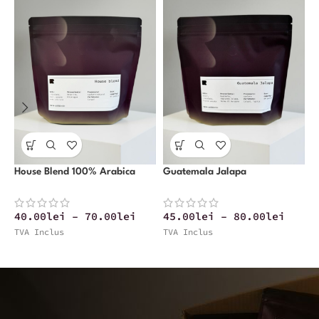
House Blend 100% Arabica
Guatemala Jalapa
N
40.00
lei
–
70.00
lei
45.00
lei
–
80.00
lei
4
TVA Inclus
TVA Inclus
T