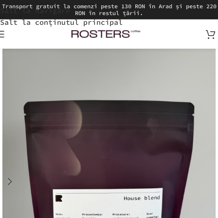
Transport gratuit la comenzi peste 130 RON în Arad și peste 220
Salt la navigare
RON în restul țării.
Salt la conținutul principal