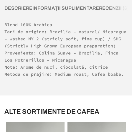
DESCRIERE
INFORMAȚII SUPLIMENTARE
RECENZII (6)
L
Blend 100% Arabica
Tari de origine:
Brazilia – natural/ Nicaragua
– washed NY 2 (stricly soft, fine cup) / SHG
(Strictly High Grown European preparation)
Provenienta:
Colina Suave – Brazilia, Finca
Los Potrerillos – Nicaragua
Note:
Arome de nuci, ciocolată, citrice
Metoda de prajire:
Medium roast, Cafea boabe.
ALTE SORTIMENTE DE CAFEA