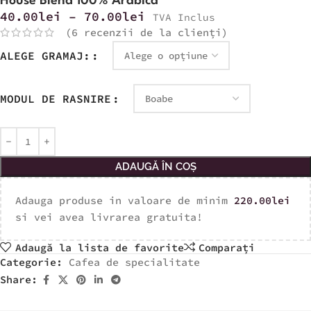
House Blend 100% Arabica
40.00
lei
–
70.00
lei
TVA Inclus
(
6
recenzii de la clienți)
ALEGE GRAMAJ:
MODUL DE RASNIRE
ADAUGĂ ÎN COȘ
Adauga produse in valoare de minim
220.00
lei
si vei avea livrarea gratuita!
Adaugă la lista de favorite
Comparați
Categorie:
Cafea de specialitate
Share: