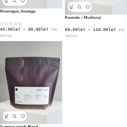
Nicaragua Jinotega
Rwanda – Mushonyi
45.00
lei
–
80.00
lei
60.00
lei
–
120.00
lei
TVA
TVA
Inclus
Inclus
Summer peach Blend