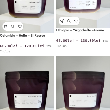
Ethiopia – Yirgacheffe -Aramo
Columbia – Huila – El Recreo
65.00
lei
–
130.00
lei
TVA
60.00
lei
–
120.00
lei
Inclus
TVA
Inclus