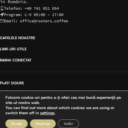
în România.
Telefon: +40 741 051 054
Program: L-V 09:00 – 17:00
Email: office@rosters.coffee
CAFELELE NOASTRE
LINK-URI UTILE
RAMAI CONECTAT
PLATI SIGURE
Folosim cookie-uri pentru a-ți oferi cea mai bună experiență pe
site-ul nostru web.
Copyright © 2026 Rosters Coffee | Site creat de
You can find out more about which cookies we are using or
switch them off in
settings
.
VoxDigital Agency
Accept
Respinge
Setări