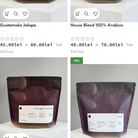
Guatemala Jalapa
House Blend 100% Arabica
45.00
lei
–
80.00
lei
40.00
lei
–
70.00
lei
TVA
TVA
Inclus
Inclus
NOU