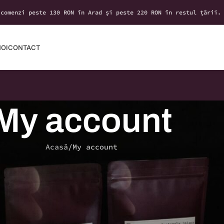
 comenzi peste 130 RON în Arad și peste 220 RON în restul țării.
NOI
CONTACT
My account
Acasă
My account
Inregistreaza-te
Înregistrarea pe acest site îți perm
accesezi statusul și istoricul comen
Completează câmpurile de mai jos și 