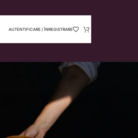
AUTENTIFICARE / ÎNREGISTRARE
ite să
zilor tale.
îți vom crea