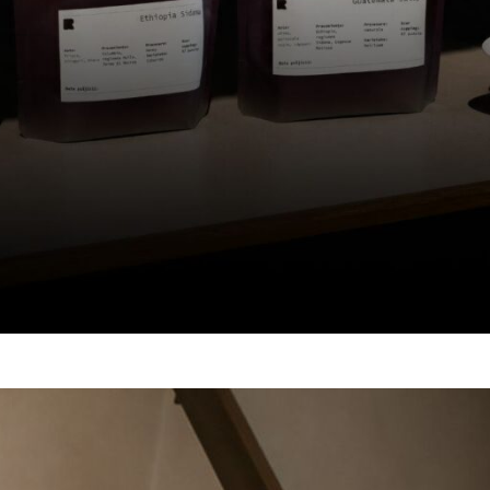
un cont nou în cel mai scurt timp. Î
solicita doar informațiile necesare 
procesul de cumpărare să fie mai rap
ușor.
arola?
ÎNREGISTRARE