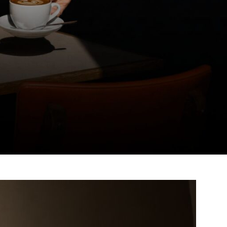
ți vom
pentru ca
id și mai