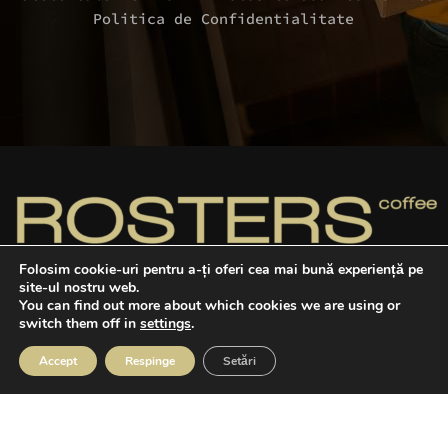
Politica de Confidentialitate
Folosim cookie-uri pentru a-ți oferi cea mai bună experiență pe
site-ul nostru web.
You can find out more about which cookies we are using or
Cafele dulci, echilibrate şi pline de caracter,
switch them off in
settings
.
provenite din surse sustenabile, prăjite de noi
în România.
Accept
Respinge
Setări
Telefon: +40 741 051 054
agazin
Favorite
Cos
Contul meu
Program: L-V 09:00 – 17:00
Email: office@rosters.coffee