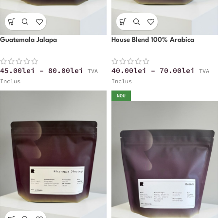
Guatemala Jalapa
House Blend 100% Arabica
45.00
lei
–
80.00
lei
40.00
lei
–
70.00
lei
TVA
TVA
Inclus
Inclus
NOU