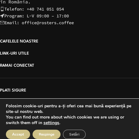
în România.
Telefon: +40 741 051 054
Program: L-V 09:00 – 17:00
Email: office@rosters.coffee
CAFELELE NOASTRE
LINK-URI UTILE
RAMAI CONECTAT
PLATI SIGURE
Folosim cookie-uri pentru a-ți oferi cea mai bună experiență pe
site-ul nostru web.
Copyright © 2026 Rosters Coffee | Site creat de
You can find out more about which cookies we are using or
switch them off in
settings
.
VoxDigital Agency
Accept
Respinge
Setări