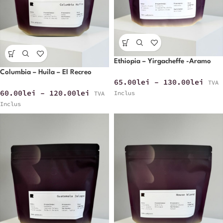
Ethiopia – Yirgacheffe -Aramo
Columbia – Huila – El Recreo
65.00
lei
–
130.00
lei
TVA
60.00
lei
–
120.00
lei
Inclus
TVA
Inclus