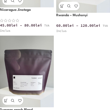
Nicaragua Jinotega
Rwanda – Mushonyi
45.00
lei
–
80.00
lei
60.00
lei
–
120.00
lei
TVA
TVA
Inclus
Inclus
Summer peach Blend