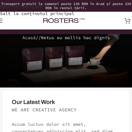
Transport gratuit la comenzi peste 130 RON în Arad și peste 220
Salt la navigare
RON în restul țării.
Salt la conținutul principal
Acasă
Netus eu mollis hac dignis
Our Latest Work
WE ARE CREATIVE AGENCY
Accum luctus dolor sit amet,
consectetuer adipiscing elit, sed diam