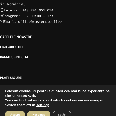
în România.
Telefon: +40 741 051 054
Program: L-V 09:00 – 17:00
Email: office@rosters.coffee
CAFELELE NOASTRE
LINK-URI UTILE
RAMAI CONECTAT
PLATI SIGURE
Folosim cookie-uri pentru a-ți oferi cea mai bună experiență pe
site-ul nostru web.
Copyright © 2026 Rosters Coffee | Site creat de
You can find out more about which cookies we are using or
switch them off in
settings
.
VoxDigital Agency
Accept
Respinge
Setări