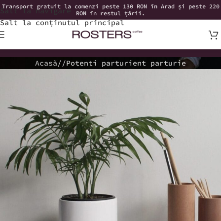
Transport gratuit la comenzi peste 130 RON în Arad și peste 220
Salt la navigare
RON în restul țării.
Salt la conținutul principal
Acasă
Potenti parturient parturie