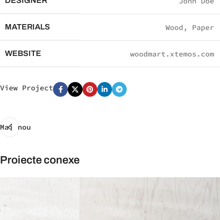
DESIGNER
John Doe
MATERIALS
Wood, Paper
WEBSITE
woodmart.xtemos.com
View Project
Mai nou
Proiecte conexe