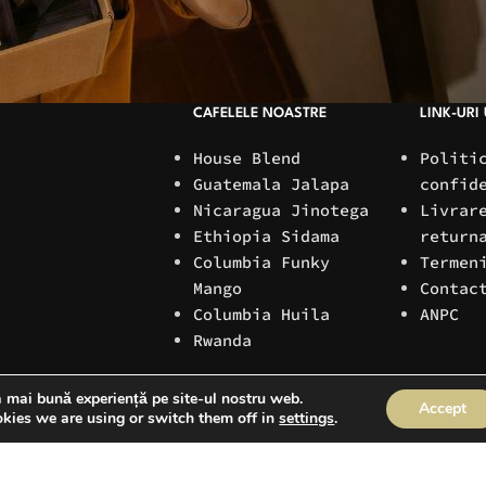
CAFELELE NOASTRE
LINK-URI 
House Blend
Politi
Guatemala Jalapa
confid
Nicaragua Jinotega
Livrar
Ethiopia Sidama
return
Columbia Funky
Termen
Mango
Contac
Columbia Huila
ANPC
Rwanda
a mai bună experiență pe site-ul nostru web.
Accept
kies we are using or switch them off in
settings
.