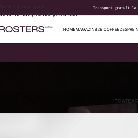
Salt la navigare
Transport gratuit la
Salt la conținutul principal
HOME
MAGAZIN
B2B COFFEE
DESPRE 
TOATE
AC