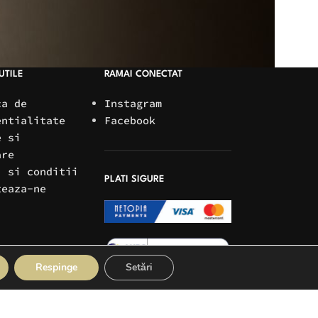
UTILE
RAMAI CONECTAT
ca de
Instagram
entialitate
Facebook
e si
are
i si conditii
PLATI SIGURE
teaza-ne
Respinge
Setări