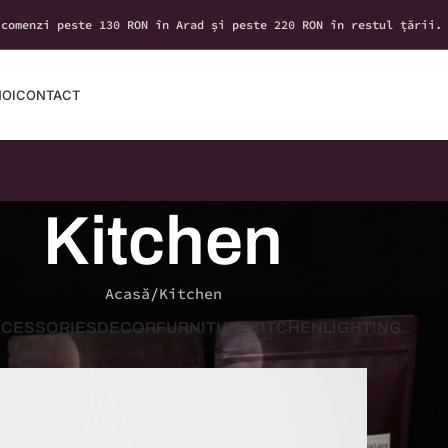
 comenzi peste 130 RON în Arad și peste 220 RON în restul țării.
NOI
CONTACT
Kitchen
Acasă
Kitchen
CESSORIES
DECOR
FURNITURE
KITCHEN
LIGHTING