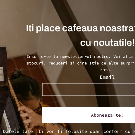
Iti place cafeaua noastra
cu noutatile!
Inscrie-te la newsletter-ul nostru. Vei afla
stocuri, reduceri si cine stie ce alte surpr
rata.
Email
Datele tale iti vor fi folosite doar conform cu