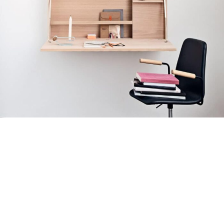
Venenatis nam phasellus
Lighting