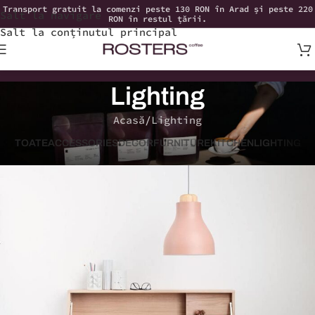
Transport gratuit la comenzi peste 130 RON în Arad și peste 220
Salt la navigare
RON în restul țării.
Salt la conținutul principal
Lighting
Acasă
Lighting
TOATE
ACCESSORIES
DECOR
FURNITURE
KITCHEN
LIGHTING