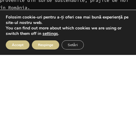
provenite din surse sustenabile, prăjite de noi
în România.
Telefon: +40 741 051 054
Folosim cookie-uri pentru a-ți oferi cea mai bună experiență pe
Program: L-V 09:00 – 17:00
site-ul nostru web.
Email: office@rosters.coffee
You can find out more about which cookies we are using or
switch them off in
settings
.
Accept
Respinge
Setări
CAFELELE NOASTRE
agazin
Favorite
Cos
Contul meu
LINK-URI UTILE
RAMAI CONECTAT
PLATI SIGURE
Copyright © 2026 Rosters Coffee | Site creat de
VoxDigital Agency