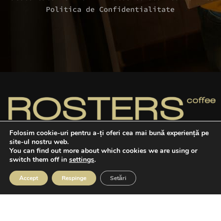
Politica de Confidentialitate
Folosim cookie-uri pentru a-ți oferi cea mai bună experiență pe
site-ul nostru web.
You can find out more about which cookies we are using or
Cafele dulci, echilibrate şi pline de caracter,
switch them off in
settings
.
provenite din surse sustenabile, prăjite de noi
în România.
Accept
Respinge
Setări
Telefon: +40 741 051 054
agazin
Favorite
Cos
Contul meu
Program: L-V 09:00 – 17:00
Email: office@rosters.coffee