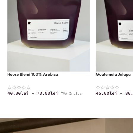
House Blend 100% Arabica
Guatemala Jalapa
40.00
lei
–
70.00
lei
45.00
lei
–
80
TVA Inclus