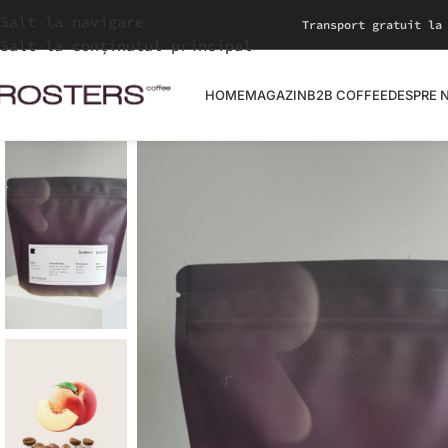
Salt la navigare
Transport gratuit la
Salt la conținutul principal
HOME
MAGAZIN
B2B COFFEE
DESPRE 