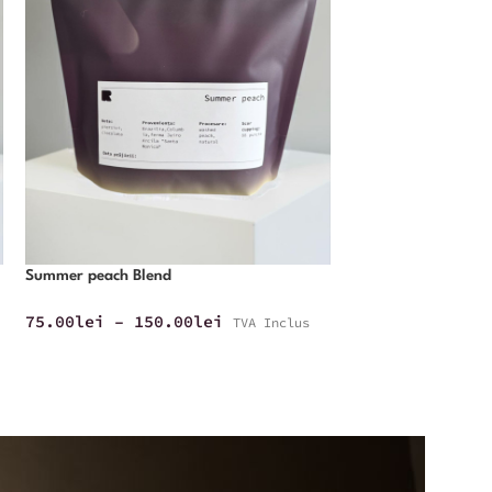
Summer peach Blend
Rwanda – Mushony
75.00
lei
–
150.00
lei
TVA Inclus
60.00
lei
–
120