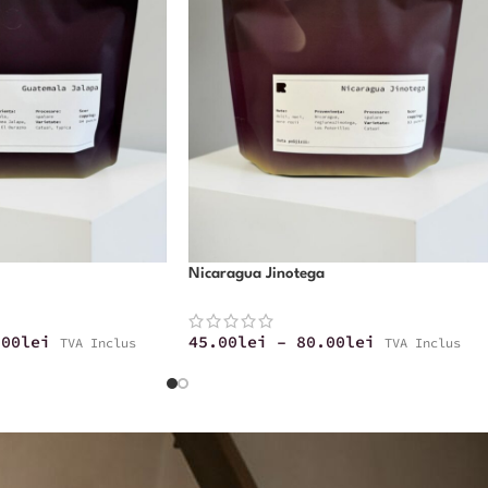
Nicaragua Jinotega
.00
lei
45.00
lei
–
80.00
lei
TVA Inclus
TVA Inclus