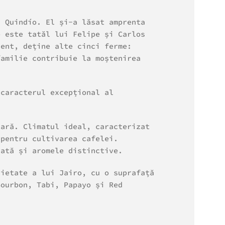
a Quindío. El și-a lăsat amprenta
o este tatăl lui Felipe și Carlos
zent, deține alte cinci ferme:
familie contribuie la moștenirea
 caracterul excepțional al
țară. Climatul ideal, caracterizat
 pentru cultivarea cafelei.
rată și aromele distinctive.
rietate a lui Jairo, cu o suprafață
Bourbon, Tabi, Papayo și Red