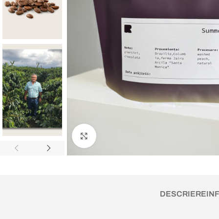
Faceți clic pentru a mări
DESCRIERE
IN