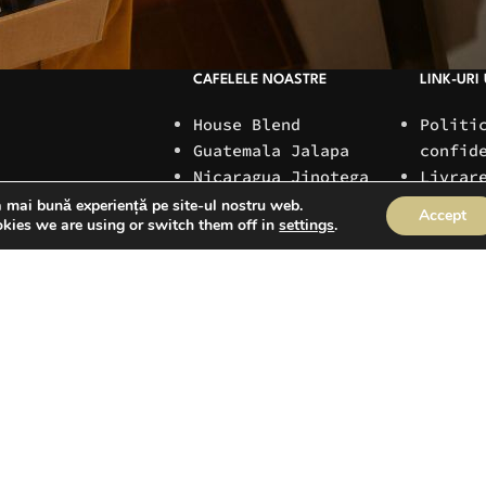
CAFELELE NOASTRE
LINK-URI 
House Blend
Politi
Guatemala Jalapa
confid
Nicaragua Jinotega
Livrar
Ethiopia Sidama
return
a mai bună experiență pe site-ul nostru web.
Accept
kies we are using or switch them off in
settings
.
Columbia Funky
Termen
Mango
Contac
Columbia Huila
ANPC
Rwanda