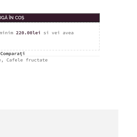
GĂ ÎN COȘ
 minim
220.00
lei
si vei avea
Comparați
e
,
Cafele fructate