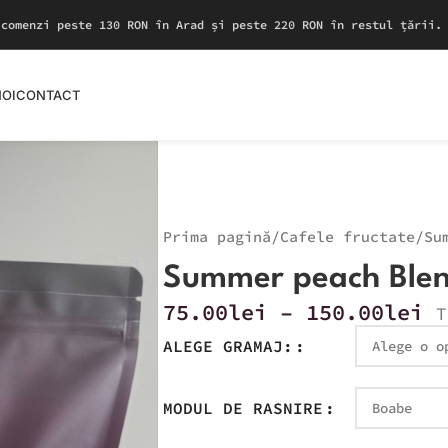
 comenzi peste 130 RON în Arad și peste 220 RON în restul țării.
NOI
CONTACT
Prima pagină
Cafele fructate
Su
Summer peach Ble
75.00
lei
–
150.00
lei
T
ALEGE GRAMAJ:
MODUL DE RASNIRE