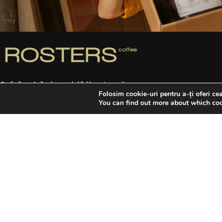
Cafele dulci, echilibrate şi
Folosim cookie-uri pentru a-ți oferi ce
pline de caracter, provenite
You can find out more about which coo
din surse sustenabile, prăjite
de noi în România.
Telefon: +40 741 051 054
Program: L-V 09:00 – 17:00
Email: office@rosters.coffee