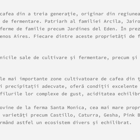
cafea din a treia generație, originar din regiune
 de fermentare. Patriarh al familiei Arcila, Jair
ferme de familie precum Jardines del Eden. În pre
enos Aires. Fiecare dintre aceste proprietăți de 
nicile sale de cultivare și fermentare, precum și
le mai importante zone cultivatoare de cafea din 
i precipitații adecvate, oferă condiții excelente
filurile lor complexe de gust, aciditatea echilib
ovine de la ferma Santa Monica, cea mai mare prop
 varietăți precum Castillo, Caturra, Gesha, Pink 
rmând astfel un ecosistem divers și echilibrat.