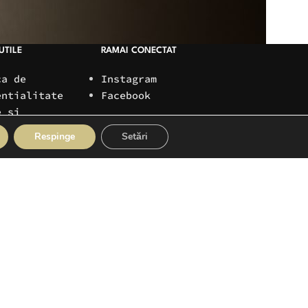
UTILE
RAMAI CONECTAT
ca de
Instagram
entialitate
Facebook
e si
are
Respinge
Setări
i si conditii
PLATI SIGURE
teaza-ne