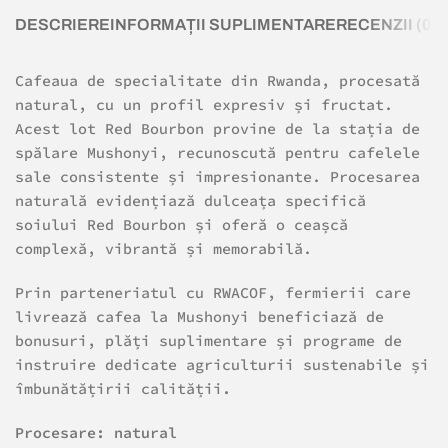
DESCRIERE
INFORMAȚII SUPLIMENTARE
RECENZII (0)
L
Cafeaua de specialitate din Rwanda, procesată
natural, cu un profil expresiv și fructat.
Acest lot Red Bourbon provine de la stația de
spălare Mushonyi, recunoscută pentru cafelele
sale consistente și impresionante. Procesarea
naturală evidențiază dulceața specifică
soiului Red Bourbon și oferă o ceașcă
complexă, vibrantă și memorabilă.
Prin parteneriatul cu RWACOF, fermierii care
livrează cafea la Mushonyi beneficiază de
bonusuri, plăți suplimentare și programe de
instruire dedicate agriculturii sustenabile și
îmbunătățirii calității
.
Procesare: natural