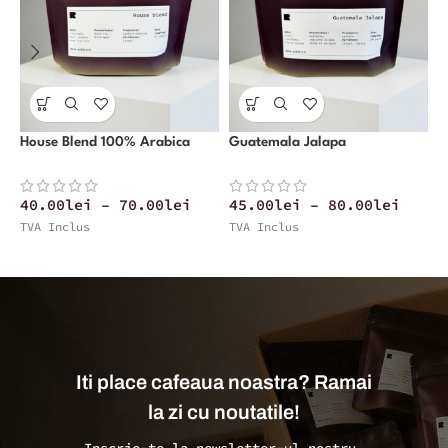
House Blend 100% Arabica
Guatemala Jalapa
N
40.00
lei
–
70.00
lei
45.00
lei
–
80.00
lei
4
TVA Inclus
TVA Inclus
T
Iti place cafeaua noastra? Ramai
la zi cu noutatile!
Inscrie-te la newsletter-ul nostru.