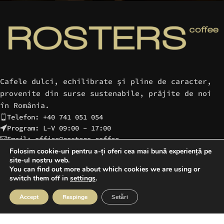
Cafele dulci, echilibrate şi pline de caracter,
provenite din surse sustenabile, prăjite de noi
în România.
Telefon: +40 741 051 054
Program: L-V 09:00 – 17:00
Email: office@rosters.coffee
Folosim cookie-uri pentru a-ți oferi cea mai bună experiență pe
site-ul nostru web.
You can find out more about which cookies we are using or
CAFELELE NOASTRE
switch them off in
settings
.
LINK-URI UTILE
Accept
Respinge
Setări
agazin
Favorite
Cos
Contul meu
RAMAI CONECTAT