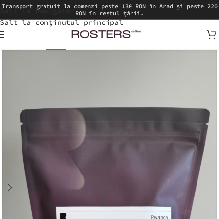
Transport gratuit la comenzi peste 130 RON în Arad și peste 220
Salt la navigare
RON în restul țării.
Salt la conținutul principal
NOU